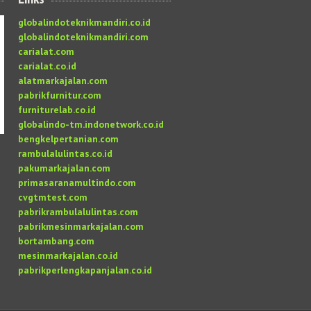
globalindoteknikmandiri.co.id
globalindoteknikmandiri.com
carialat.com
carialat.co.id
alatmarkajalan.com
pabrikfurnitur.com
furniturelab.co.id
globalindo-tm.indonetwork.co.id
bengkelpertanian.com
rambulalulintas.co.id
pakumarkajalan.com
primasaranamultindo.com
cvgtmtest.com
pabrikrambulalulintas.com
pabrikmesinmarkajalan.com
bortambang.com
mesinmarkajalan.co.id
pabrikperlengkapanjalan.co.id