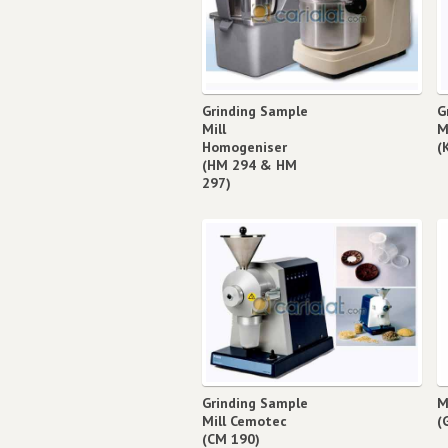
Grinding Sample
G
Mill
M
Homogeniser
(
(HM 294 & HM
297)
Grinding Sample
M
Mill Cemotec
(
(CM 190)