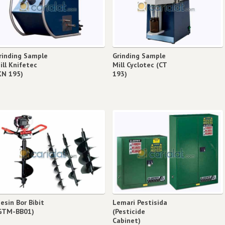
rinding Sample
Grinding Sample
ill Knifetec
Mill Cyclotec (CT
KN 195)
193)
esin Bor Bibit
Lemari Pestisida
GTM-BB01)
(Pesticide
Cabinet)