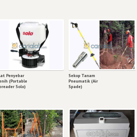
lat Penyebar
Sekop Tanam
enih (Portable
Pneumatik (Air
preader Solo)
Spade)