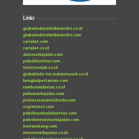
Links
globalindoteknikmandiri.co.id
globalindoteknikmandiri.com
carialat.com
carialat.co.id
alatmarkajalan.com
pabrikfurnitur.com
furniturelab.co.id
globalindo-tm.indonetwork.co.id
bengkelpertanian.com
rambulalulintas.co.id
pakumarkajalan.com
primasaranamultindo.com
cvgtmtest.com
pabrikrambulalulintas.com
pabrikmesinmarkajalan.com
bortambang.com
mesinmarkajalan.co.id
pabrikperlengkapanjalan.co.id