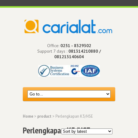
Office:
0251 - 8329302
Support 7 days :
081314210880 /
081213140604
Home
>
product
> Perlengkapan K3/HSE
Perlengkapan K3/HSE