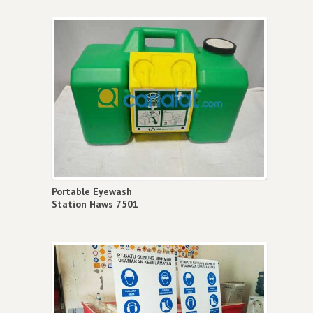
Portable Eyewash
Station Haws 7501