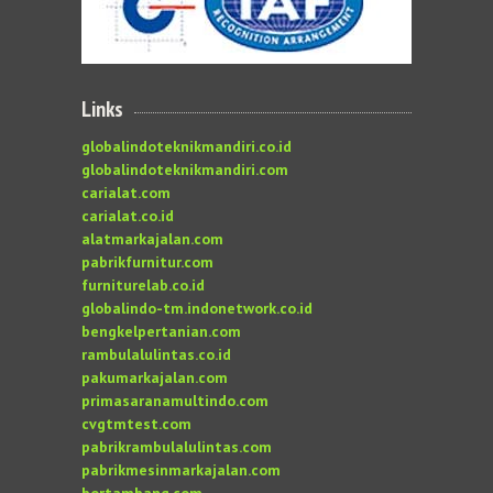
Links
globalindoteknikmandiri.co.id
globalindoteknikmandiri.com
carialat.com
carialat.co.id
alatmarkajalan.com
pabrikfurnitur.com
furniturelab.co.id
globalindo-tm.indonetwork.co.id
bengkelpertanian.com
rambulalulintas.co.id
pakumarkajalan.com
primasaranamultindo.com
cvgtmtest.com
pabrikrambulalulintas.com
pabrikmesinmarkajalan.com
bortambang.com