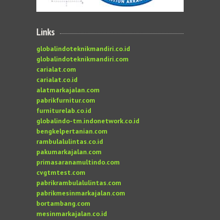
Links
globalindoteknikmandiri.co.id
globalindoteknikmandiri.com
carialat.com
carialat.co.id
alatmarkajalan.com
pabrikfurnitur.com
furniturelab.co.id
globalindo-tm.indonetwork.co.id
bengkelpertanian.com
rambulalulintas.co.id
pakumarkajalan.com
primasaranamultindo.com
cvgtmtest.com
pabrikrambulalulintas.com
pabrikmesinmarkajalan.com
bortambang.com
mesinmarkajalan.co.id