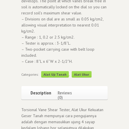
develops. The point at which vanes break free in
soil is automatically locked on the dial so you can
record soil’s maximum shear value.
– Divisions on dial are as small as 0.05 kg/cm2,
allowing visual interpretation to nearest 0.01
kg/cm2.
– Range : 1, 0.2 or 2.5 kg/cm2.
– Tester is approx. : 3-1/8”L.
– Two-pocket carrying case with belt loop
included.
– Case : 8”L x 6”W x 2-1/2”H.
Categories:
Alat Uji Tanah
,
Alat Ukur
Description
Reviews
(0)
Torsional Vane Shear Tester, Alat Ukur Kekuatan
Geser Tanah mempunyai cara pengujiannya
adalah dengan memasukkan ujung 4 sayap
kedalam lobang bor selanjutnya dilakukan