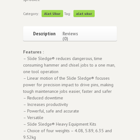
Category:
Alat Ukur
Tag:
alat ukur
Description
Reviews
(0)
Features :
– Slide Sledge® reduces dangerous, time
consuming hammer and chisel jobs to a one man,
one tool operation
– Linear motion of the Slide Sledge® focuses
power for precision impact to drive pins, making
tough maintenance jobs easier, faster and safer
– Reduced downtime
– Increases productivity
– Powerful, safe and accurate
– Versatile
– Slide Sledge® Heavy Equipment Kits
– Choice of four weights – 4.08, 5.89, 6.35 and
9.52kg