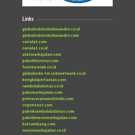
Links
globalindoteknikmandiri.co.id
globalindoteknikmandiri.com
carialat.com
carialat.co.id
alatmarkajalan.com
pabrikfurnitur.com
furniturelab.co.id
globalindo-tm.indonetwork.co.id
bengkelpertanian.com
rambulalulintas.co.id
pakumarkajalan.com
primasaranamultindo.com
cvgtmtest.com
pabrikrambulalulintas.com
pabrikmesinmarkajalan.com
bortambang.com
mesinmarkajalan.co.id