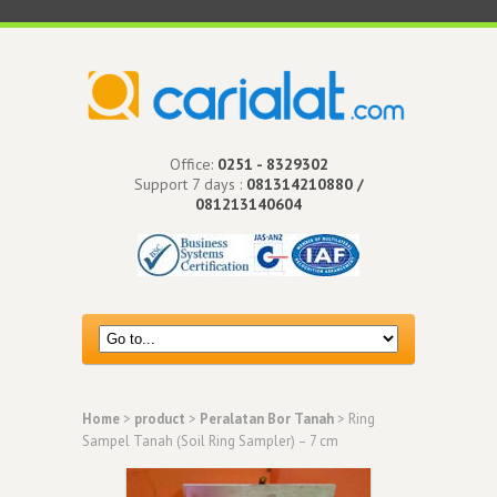
Office:
0251 - 8329302
Support 7 days :
081314210880 /
081213140604
Home
>
product
>
Peralatan Bor Tanah
> Ring
Sampel Tanah (Soil Ring Sampler) – 7 cm