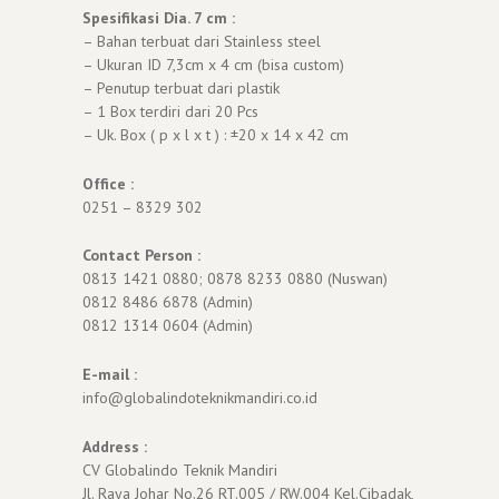
Spesifikasi Dia. 7 cm :
– Bahan terbuat dari Stainless steel
– Ukuran ID 7,3cm x 4 cm (bisa custom)
– Penutup terbuat dari plastik
– 1 Box terdiri dari 20 Pcs
– Uk. Box ( p x l x t ) : ±20 x 14 x 42 cm
Office :
0251 – 8329 302
Contact Person :
0813 1421 0880; 0878 8233 0880 (Nuswan)
0812 8486 6878 (Admin)
0812 1314 0604 (Admin)
E-mail :
info@globalindoteknikmandiri.co.id
Address :
CV Globalindo Teknik Mandiri
Jl. Raya Johar No.26 RT.005 / RW.004 Kel.Cibadak,