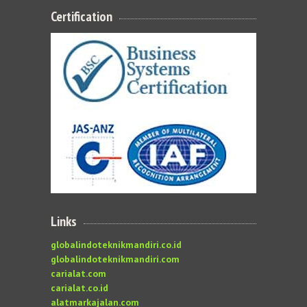
Certification
Links
globalindoteknikmandiri.co.id
globalindoteknikmandiri.com
carialat.com
carialat.co.id
alatmarkajalan.com