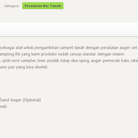
Category:
Peralatan Bor Tanah
i sebagai alat untuk pengambilan sampel tanah dengan peralatan auger set
ampling Kit yang kami produksi sudah sesuai standar dengan sistem
plit-core sampler, liner plastik, tutup dua ujung, auger pemecah batu, sika
unci pas yang bisa disetel.
 Sand Auger (Optional)
nal)