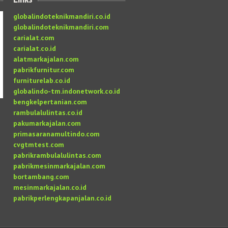
globalindoteknikmandiri.co.id
globalindoteknikmandiri.com
carialat.com
carialat.co.id
alatmarkajalan.com
pabrikfurnitur.com
furniturelab.co.id
globalindo-tm.indonetwork.co.id
bengkelpertanian.com
rambulalulintas.co.id
pakumarkajalan.com
primasaranamultindo.com
cvgtmtest.com
pabrikrambulalulintas.com
pabrikmesinmarkajalan.com
bortambang.com
mesinmarkajalan.co.id
pabrikperlengkapanjalan.co.id