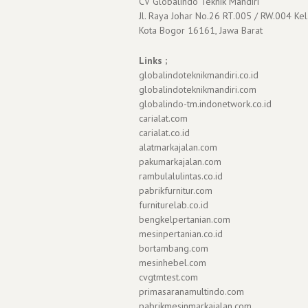
CV Globalindo Teknik Mandiri
Jl. Raya Johar No.26 RT.005 / RW.004 Kel
Kota Bogor 16161, Jawa Barat
Links ;
globalindoteknikmandiri.co.id
globalindoteknikmandiri.com
globalindo-tm.indonetwork.co.id
carialat.com
carialat.co.id
alatmarkajalan.com
pakumarkajalan.com
rambulalulintas.co.id
pabrikfurnitur.com
furniturelab.co.id
bengkelpertanian.com
mesinpertanian.co.id
bortambang.com
mesinhebel.com
cvgtmtest.com
primasaranamultindo.com
pabrikmesinmarkajalan.com