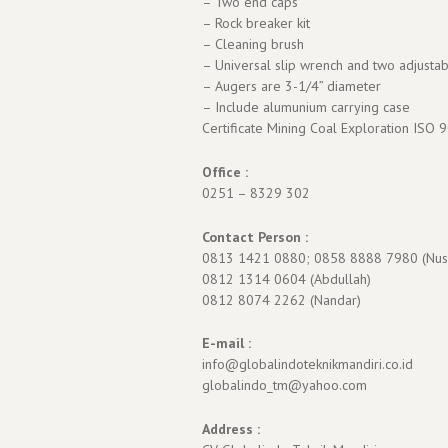
– Two end caps
– Rock breaker kit
– Cleaning brush
– Universal slip wrench and two adjusta
– Augers are 3-1/4” diameter
– Include alumunium carrying case
Certificate Mining Coal Exploration ISO
Office :
0251 – 8329 302
Contact Person :
0813 1421 0880; 0858 8888 7980 (Nus
0812 1314 0604 (Abdullah)
0812 8074 2262 (Nandar)
E-mail :
info@globalindoteknikmandiri.co.id
globalindo_tm@yahoo.com
Address :