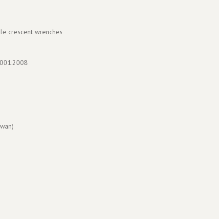
ble crescent wrenches
 9001:2008
wan)