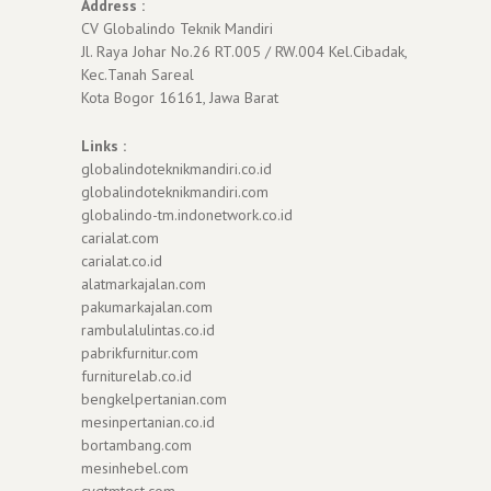
Address :
CV Globalindo Teknik Mandiri
Jl. Raya Johar No.26 RT.005 / RW.004 Kel.Cibadak,
Kec.Tanah Sareal
Kota Bogor 16161, Jawa Barat
Links :
globalindoteknikmandiri.co.id
globalindoteknikmandiri.com
globalindo-tm.indonetwork.co.id
carialat.com
carialat.co.id
alatmarkajalan.com
pakumarkajalan.com
rambulalulintas.co.id
pabrikfurnitur.com
furniturelab.co.id
bengkelpertanian.com
mesinpertanian.co.id
bortambang.com
mesinhebel.com