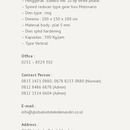
– Penggerak : Elektro mtr 10 hp three phase.
– Speed reducer type gear box Motovario
– Dies type : ring
– Dimensi : 100 x 150 x 100 cm
– Material body : plat 5 mm
– Dies sphd hardening
– Kapasitas : 300 Kg/jam
– Type Vertical
Office :
0251 – 8329 302
Contact Person :
0813 1421 0880; 0878 8233 0880 (Nuswan)
0812 8486 6878 (Admin)
0812 1314 0604 (Admin)
E-mail :
info@globalindoteknikmandiri.co.id
Address :