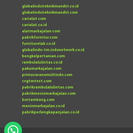
globalindoteknikmandiri.co.id
globalindoteknikmandiri.com
carialat.com
carialat.co.id
alatmarkajalan.com
pabrikfurnitur.com
furniturelab.co.id
globalindo-tm.indonetwork.co.id
bengkelpertanian.com
rambulalulintas.co.id
pakumarkajalan.com
primasaranamultindo.com
cvgtmtest.com
pabrikrambulalulintas.com
pabrikmesinmarkajalan.com
bortambang.com
mesinmarkajalan.co.id
pabrikperlengkapanjalan.co.id