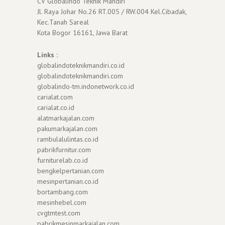
CV Globalindo Teknik Mandiri
Jl. Raya Johar No.26 RT.005 / RW.004 Kel.Cibadak,
Kec.Tanah Sareal
Kota Bogor 16161, Jawa Barat
Links :
globalindoteknikmandiri.co.id
globalindoteknikmandiri.com
globalindo-tm.indonetwork.co.id
carialat.com
carialat.co.id
alatmarkajalan.com
pakumarkajalan.com
rambulalulintas.co.id
pabrikfurnitur.com
furniturelab.co.id
bengkelpertanian.com
mesinpertanian.co.id
bortambang.com
mesinhebel.com
cvgtmtest.com
pabrikmesinmarkajalan.com