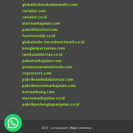
globalindoteknikmandiri.com
carialat.com
carialat.co.id
alatmarkajalan.com
pabrikfurnitur.com
furniturelab.co.id
globalindo-tm.indonetwork.co.id
bengkelpertanian.com
rambulalulintas.co.id
pakumarkajalan.com
primasaranamultindo.com
cvgtmtest.com
pabrikrambulalulintas.com
pabrikmesinmarkajalan.com
bortambang.com
mesinmarkajalan.co.id
pabrikperlengkapanjalan.co.id
2021 - carialat.com | Bogor, Indonesia