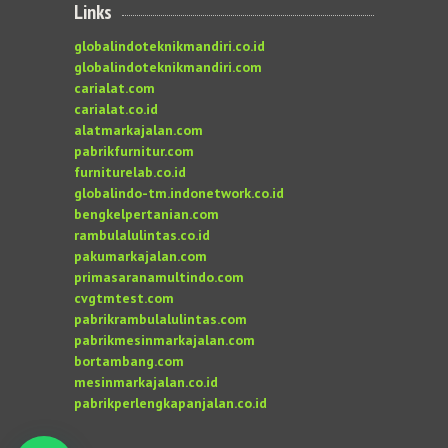
Links
globalindoteknikmandiri.co.id
globalindoteknikmandiri.com
carialat.com
carialat.co.id
alatmarkajalan.com
pabrikfurnitur.com
furniturelab.co.id
globalindo-tm.indonetwork.co.id
bengkelpertanian.com
rambulalulintas.co.id
pakumarkajalan.com
primasaranamultindo.com
cvgtmtest.com
pabrikrambulalulintas.com
pabrikmesinmarkajalan.com
bortambang.com
mesinmarkajalan.co.id
pabrikperlengkapanjalan.co.id