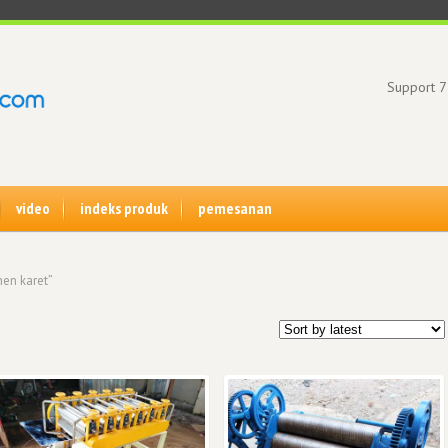
Support 7
video
indeks produk
pemesanan
nen karet”