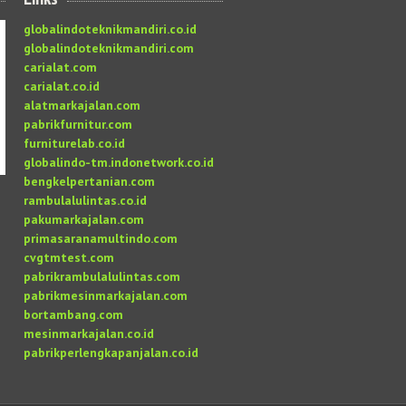
globalindoteknikmandiri.co.id
globalindoteknikmandiri.com
carialat.com
carialat.co.id
alatmarkajalan.com
pabrikfurnitur.com
furniturelab.co.id
globalindo-tm.indonetwork.co.id
bengkelpertanian.com
rambulalulintas.co.id
pakumarkajalan.com
primasaranamultindo.com
cvgtmtest.com
pabrikrambulalulintas.com
pabrikmesinmarkajalan.com
bortambang.com
mesinmarkajalan.co.id
pabrikperlengkapanjalan.co.id