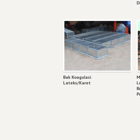
D
Bak Koagulasi
M
Lateks/Karet
L
B
P