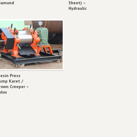
iamond
Sheet) –
Hydraulic
esin Press
ump Karet /
rown Creeper –
olos