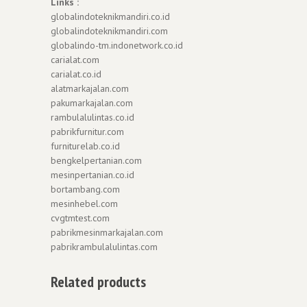
Links :
globalindoteknikmandiri.co.id
globalindoteknikmandiri.com
globalindo-tm.indonetwork.co.id
carialat.com
carialat.co.id
alatmarkajalan.com
pakumarkajalan.com
rambulalulintas.co.id
pabrikfurnitur.com
furniturelab.co.id
bengkelpertanian.com
mesinpertanian.co.id
bortambang.com
mesinhebel.com
cvgtmtest.com
pabrikmesinmarkajalan.com
pabrikrambulalulintas.com
Related products