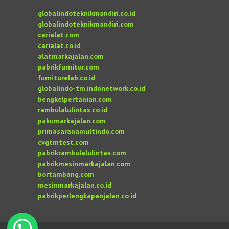
globalindoteknikmandiri.co.id
globalindoteknikmandiri.com
carialat.com
carialat.co.id
alatmarkajalan.com
pabrikfurnitur.com
furniturelab.co.id
globalindo-tm.indonetwork.co.id
bengkelpertanian.com
rambulalulintas.co.id
pakumarkajalan.com
primasaranamultindo.com
cvgtmtest.com
pabrikrambulalulintas.com
pabrikmesinmarkajalan.com
bortambang.com
mesinmarkajalan.co.id
pabrikperlengkapanjalan.co.id