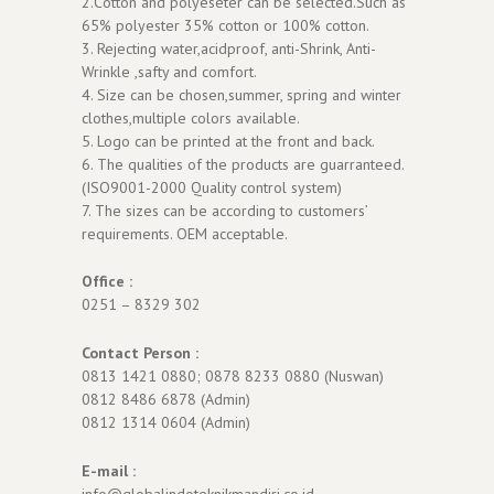
2.Cotton and polyeseter can be selected.Such as
65% polyester 35% cotton or 100% cotton.
3. Rejecting water,acidproof, anti-Shrink, Anti-
Wrinkle ,safty and comfort.
4. Size can be chosen,summer, spring and winter
clothes,multiple colors available.
5. Logo can be printed at the front and back.
6. The qualities of the products are guarranteed.
(ISO9001-2000 Quality control system)
7. The sizes can be according to customers’
requirements. OEM acceptable.
Office :
0251 – 8329 302
Contact Person :
0813 1421 0880; 0878 8233 0880 (Nuswan)
0812 8486 6878 (Admin)
0812 1314 0604 (Admin)
E-mail :
info@globalindoteknikmandiri.co.id