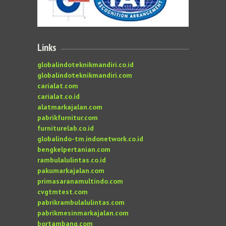
Links
globalindoteknikmandiri.co.id
globalindoteknikmandiri.com
carialat.com
carialat.co.id
alatmarkajalan.com
pabrikfurnitur.com
furniturelab.co.id
globalindo-tm.indonetwork.co.id
bengkelpertanian.com
rambulalulintas.co.id
pakumarkajalan.com
primasaranamultindo.com
cvgtmtest.com
pabrikrambulalulintas.com
pabrikmesinmarkajalan.com
bortambang.com