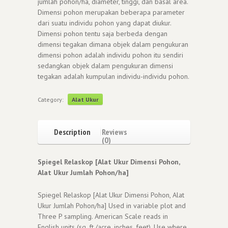
jumlah pohon/ha, diameter, tinggi, dan basal area.
Dimensi pohon merupakan beberapa parameter
dari suatu individu pohon yang dapat diukur.
Dimensi pohon tentu saja berbeda dengan
dimensi tegakan dimana objek dalam pengukuran
dimensi pohon adalah individu pohon itu sendiri
sedangkan objek dalam pengukuran dimensi
tegakan adalah kumpulan individu-individu pohon.
Category:
Alat Ukur
Description
Reviews
(0)
Spiegel Relaskop [Alat Ukur Dimensi Pohon,
Alat Ukur Jumlah Pohon/ha]
Spiegel Relaskop [Alat Ukur Dimensi Pohon, Alat
Ukur Jumlah Pohon/ha] Used in variable plot and
Three P sampling. American Scale reads in
English units (sq. ft./acre, inches, feet). Use where