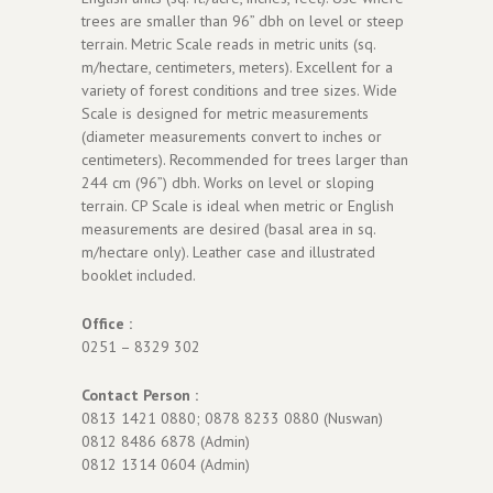
trees are smaller than 96” dbh on level or steep
terrain. Metric Scale reads in metric units (sq.
m/hectare, centimeters, meters). Excellent for a
variety of forest conditions and tree sizes. Wide
Scale is designed for metric measurements
(diameter measurements convert to inches or
centimeters). Recommended for trees larger than
244 cm (96”) dbh. Works on level or sloping
terrain. CP Scale is ideal when metric or English
measurements are desired (basal area in sq.
m/hectare only). Leather case and illustrated
booklet included.
Office :
0251 – 8329 302
Contact Person :
0813 1421 0880; 0878 8233 0880 (Nuswan)
0812 8486 6878 (Admin)
0812 1314 0604 (Admin)