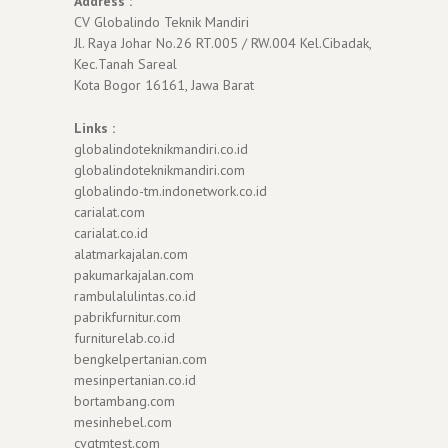
Address :
CV Globalindo Teknik Mandiri
Jl. Raya Johar No.26 RT.005 / RW.004 Kel.Cibadak,
Kec.Tanah Sareal
Kota Bogor 16161, Jawa Barat
Links :
globalindoteknikmandiri.co.id
globalindoteknikmandiri.com
globalindo-tm.indonetwork.co.id
carialat.com
carialat.co.id
alatmarkajalan.com
pakumarkajalan.com
rambulalulintas.co.id
pabrikfurnitur.com
furniturelab.co.id
bengkelpertanian.com
mesinpertanian.co.id
bortambang.com
mesinhebel.com
cvgtmtest.com