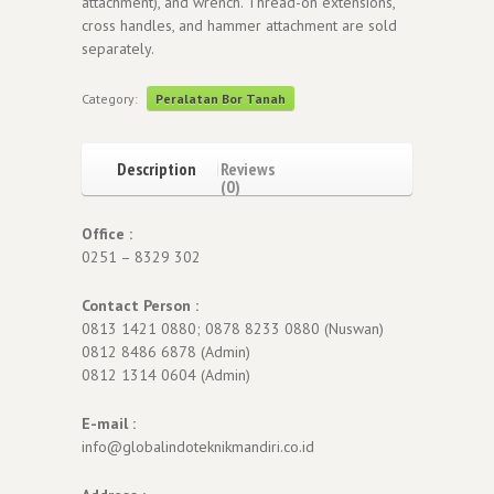
attachment), and wrench. Thread-on extensions,
cross handles, and hammer attachment are sold
separately.
Category:
Peralatan Bor Tanah
Description
Reviews
(0)
Office :
0251 – 8329 302
Contact Person :
0813 1421 0880; 0878 8233 0880 (Nuswan)
0812 8486 6878 (Admin)
0812 1314 0604 (Admin)
E-mail :
info@globalindoteknikmandiri.co.id