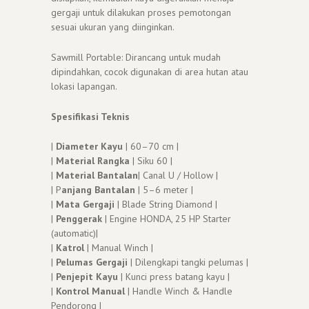
gergaji untuk dilakukan proses pemotongan
sesuai ukuran yang diinginkan.
Sawmill Portable: Dirancang untuk mudah
dipindahkan, cocok digunakan di area hutan atau
lokasi lapangan.
Spesifikasi Teknis
|
Diameter Kayu
| 60–70 cm |
|
Material Rangka
| Siku 60 |
|
Material Bantalan
| Canal U / Hollow |
| P
anjang Bantalan
| 5–6 meter |
|
Mata Gergaji
| Blade String Diamond |
|
Penggerak
| Engine HONDA, 25 HP Starter
(automatic)|
|
Katrol
| Manual Winch |
|
Pelumas Gergaji
| Dilengkapi tangki pelumas |
|
Penjepit Kayu
| Kunci press batang kayu |
|
Kontrol Manual
| Handle Winch & Handle
Pendorong |