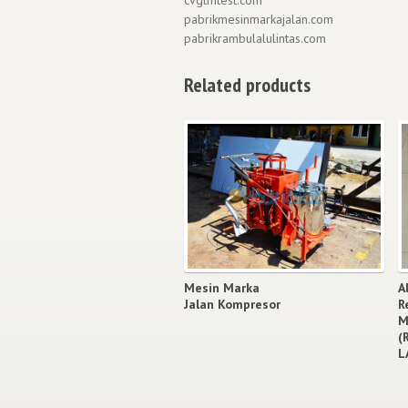
pabrikmesinmarkajalan.com
pabrikrambulalulintas.com
Related products
Mesin Marka
A
Jalan Kompresor
R
M
(
L