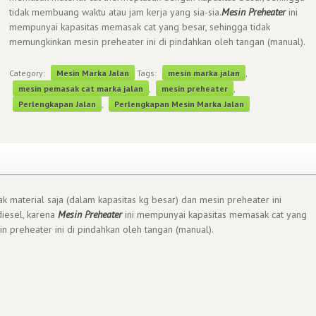
tidak membuang waktu atau jam kerja yang sia-sia.
Mesin Preheater
ini
mempunyai kapasitas memasak cat yang besar, sehingga tidak
memungkinkan mesin preheater ini di pindahkan oleh tangan (manual).
Category:
Mesin Marka Jalan
Tags:
mesin marka jalan
,
mesin pemasak cat marka jalan
,
mesin preheater
,
Perlengkapan Jalan
,
Perlengkapan Mesin Marka Jalan
 material saja (dalam kapasitas kg besar) dan mesin preheater ini
iesel, karena
Mesin Preheater
ini mempunyai kapasitas memasak cat yang
n preheater ini di pindahkan oleh tangan (manual).