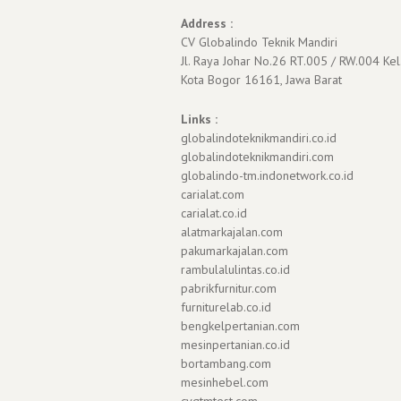
Address :
CV Globalindo Teknik Mandiri
Jl. Raya Johar No.26 RT.005 / RW.004 Kel
Kota Bogor 16161, Jawa Barat
Links :
globalindoteknikmandiri.co.id
globalindoteknikmandiri.com
globalindo-tm.indonetwork.co.id
carialat.com
carialat.co.id
alatmarkajalan.com
pakumarkajalan.com
rambulalulintas.co.id
pabrikfurnitur.com
furniturelab.co.id
bengkelpertanian.com
mesinpertanian.co.id
bortambang.com
mesinhebel.com
cvgtmtest.com