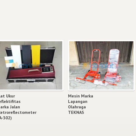
lat Ukur
Mesin Marka
eflektifitas
Lapangan
arka Jalan
Olahraga
Retroreflectometer
TEKNAS
A-302)