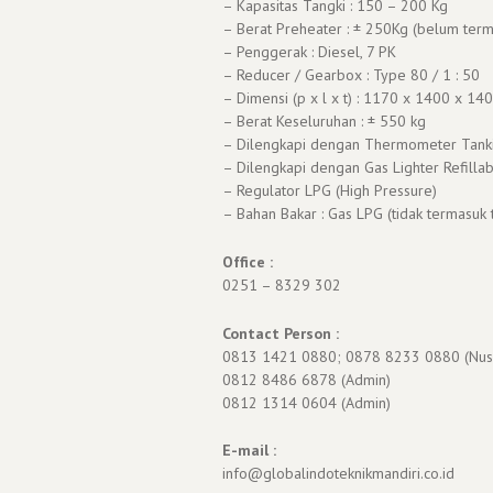
– Kapasitas Tangki : 150 – 200 Kg
– Berat Preheater : ± 250Kg (belum term
– Penggerak : Diesel, 7 PK
– Reducer / Gearbox : Type 80 / 1 : 50
– Dimensi (p x l x t) : 1170 x 1400 x 1
– Berat Keseluruhan : ± 550 kg
– Dilengkapi dengan Thermometer Tank
– Dilengkapi dengan Gas Lighter Refilla
– Regulator LPG (High Pressure)
– Bahan Bakar : Gas LPG (tidak termasuk
Office :
0251 – 8329 302
Contact Person :
0813 1421 0880; 0878 8233 0880 (Nus
0812 8486 6878 (Admin)
0812 1314 0604 (Admin)
E-mail :
info@globalindoteknikmandiri.co.id