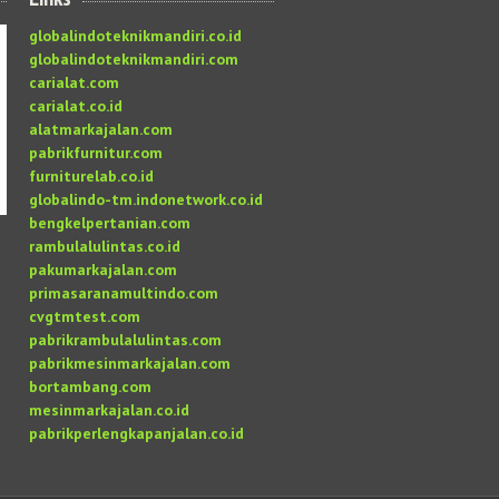
globalindoteknikmandiri.co.id
globalindoteknikmandiri.com
carialat.com
carialat.co.id
alatmarkajalan.com
pabrikfurnitur.com
furniturelab.co.id
globalindo-tm.indonetwork.co.id
bengkelpertanian.com
rambulalulintas.co.id
pakumarkajalan.com
primasaranamultindo.com
cvgtmtest.com
pabrikrambulalulintas.com
pabrikmesinmarkajalan.com
bortambang.com
mesinmarkajalan.co.id
pabrikperlengkapanjalan.co.id