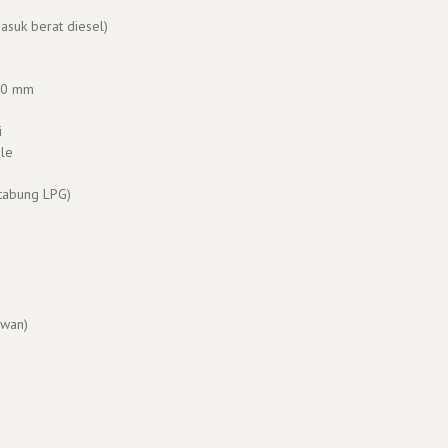
asuk berat diesel)
400 mm
i
ble
 tabung LPG)
wan)