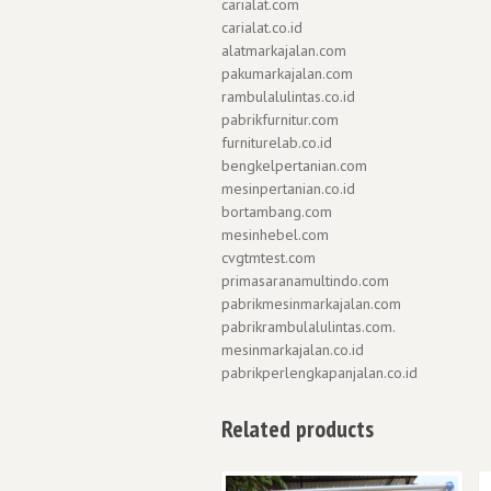
carialat.com
carialat.co.id
alatmarkajalan.com
pakumarkajalan.com
rambulalulintas.co.id
pabrikfurnitur.com
furniturelab.co.id
bengkelpertanian.com
mesinpertanian.co.id
bortambang.com
mesinhebel.com
cvgtmtest.com
primasaranamultindo.com
pabrikmesinmarkajalan.com
pabrikrambulalulintas.com.
mesinmarkajalan.co.id
pabrikperlengkapanjalan.co.id
Related products