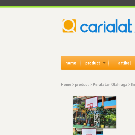
home
product
artikel
Home
>
product
>
Peralatan Olahraga
> Ri