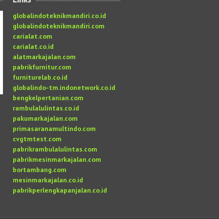
globalindoteknikmandiri.co.id
globalindoteknikmandiri.com
carialat.com
carialat.co.id
alatmarkajalan.com
pabrikfurnitur.com
furniturelab.co.id
globalindo-tm.indonetwork.co.id
bengkelpertanian.com
rambulalulintas.co.id
pakumarkajalan.com
primasaranamultindo.com
cvgtmtest.com
pabrikrambulalulintas.com
pabrikmesinmarkajalan.com
bortambang.com
mesinmarkajalan.co.id
pabrikperlengkapanjalan.co.id