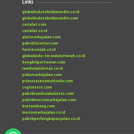
Links
globalindoteknikmandiri.co.id
globalindoteknikmandiri.com
carialat.com
carialat.co.id
alatmarkajalan.com
pabrikfurnitur.com
furniturelab.co.id
globalindo-tm.indonetwork.co.id
bengkelpertanian.com
rambulalulintas.co.id
pakumarkajalan.com
primasaranamultindo.com
cvgtmtest.com
pabrikrambulalulintas.com
pabrikmesinmarkajalan.com
bortambang.com
mesinmarkajalan.co.id
pabrikperlengkapanjalan.co.id