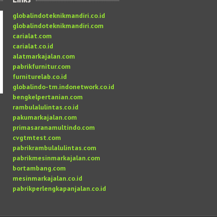
globalindoteknikmandiri.co.id
globalindoteknikmandiri.com
carialat.com
carialat.co.id
alatmarkajalan.com
pabrikfurnitur.com
furniturelab.co.id
globalindo-tm.indonetwork.co.id
bengkelpertanian.com
rambulalulintas.co.id
pakumarkajalan.com
primasaranamultindo.com
cvgtmtest.com
pabrikrambulalulintas.com
pabrikmesinmarkajalan.com
bortambang.com
mesinmarkajalan.co.id
pabrikperlengkapanjalan.co.id