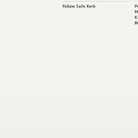
Yellow Safe Kerb
P
M
K
B