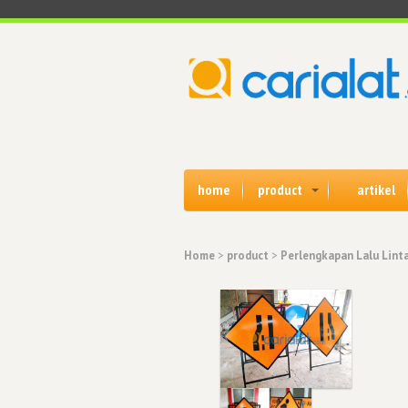
home
product
artikel
Home
>
product
>
Perlengkapan Lalu Lint