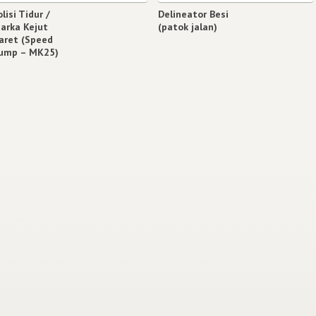
olisi Tidur /
Delineator Besi
arka Kejut
(patok jalan)
aret (Speed
ump – MK25)