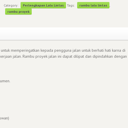
Category:
Perlengkapan Lalu Lintas
Tags:
rambu lalu lintas
,
rambu proyek
untuk memperingatkan kepada pengguna jalan untuk berhati hati karna di
erjaan jalan. Rambu proyek jalan ini dapat dilipat dan dipindahkan dengan
sumen.
swan)