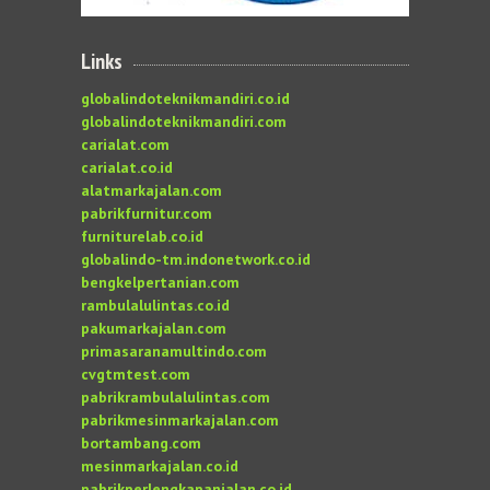
Links
globalindoteknikmandiri.co.id
globalindoteknikmandiri.com
carialat.com
carialat.co.id
alatmarkajalan.com
pabrikfurnitur.com
furniturelab.co.id
globalindo-tm.indonetwork.co.id
bengkelpertanian.com
rambulalulintas.co.id
pakumarkajalan.com
primasaranamultindo.com
cvgtmtest.com
pabrikrambulalulintas.com
pabrikmesinmarkajalan.com
bortambang.com
mesinmarkajalan.co.id
pabrikperlengkapanjalan.co.id