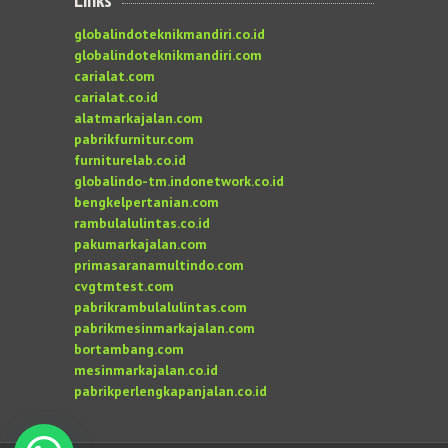
Links
globalindoteknikmandiri.co.id
globalindoteknikmandiri.com
carialat.com
carialat.co.id
alatmarkajalan.com
pabrikfurnitur.com
furniturelab.co.id
globalindo-tm.indonetwork.co.id
bengkelpertanian.com
rambulalulintas.co.id
pakumarkajalan.com
primasaranamultindo.com
cvgtmtest.com
pabrikrambulalulintas.com
pabrikmesinmarkajalan.com
bortambang.com
mesinmarkajalan.co.id
pabrikperlengkapanjalan.co.id