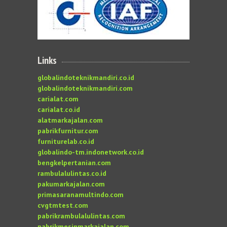
Links
globalindoteknikmandiri.co.id
globalindoteknikmandiri.com
carialat.com
carialat.co.id
alatmarkajalan.com
pabrikfurnitur.com
furniturelab.co.id
globalindo-tm.indonetwork.co.id
bengkelpertanian.com
rambulalulintas.co.id
pakumarkajalan.com
primasaranamultindo.com
cvgtmtest.com
pabrikrambulalulintas.com
pabrikmesinmarkajalan.com