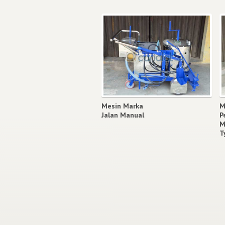
Mesin Marka
M
Jalan Manual
P
M
T