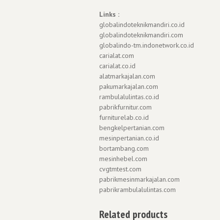
Links :
globalindoteknikmandiri.co.id
globalindoteknikmandiri.com
globalindo-tm.indonetwork.co.id
carialat.com
carialat.co.id
alatmarkajalan.com
pakumarkajalan.com
rambulalulintas.co.id
pabrikfurnitur.com
furniturelab.co.id
bengkelpertanian.com
mesinpertanian.co.id
bortambang.com
mesinhebel.com
cvgtmtest.com
pabrikmesinmarkajalan.com
pabrikrambulalulintas.com
Related products