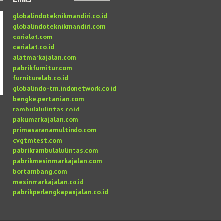
globalindoteknikmandiri.co.id
globalindoteknikmandiri.com
carialat.com
carialat.co.id
alatmarkajalan.com
pabrikfurnitur.com
furniturelab.co.id
globalindo-tm.indonetwork.co.id
bengkelpertanian.com
rambulalulintas.co.id
pakumarkajalan.com
primasaranamultindo.com
cvgtmtest.com
pabrikrambulalulintas.com
pabrikmesinmarkajalan.com
bortambang.com
mesinmarkajalan.co.id
pabrikperlengkapanjalan.co.id