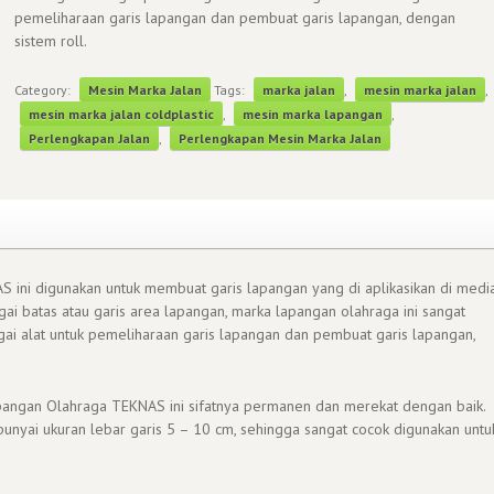
pemeliharaan garis lapangan dan pembuat garis lapangan, dengan
sistem roll.
Category:
Mesin Marka Jalan
Tags:
marka jalan
,
mesin marka jalan
,
mesin marka jalan coldplastic
,
mesin marka lapangan
,
Perlengkapan Jalan
,
Perlengkapan Mesin Marka Jalan
ini digunakan untuk membuat garis lapangan yang di aplikasikan di medi
agai batas atau garis area lapangan, marka lapangan olahraga ini sangat
gai alat untuk pemeliharaan garis lapangan dan pembuat garis lapangan,
angan Olahraga TEKNAS ini sifatnya permanen dan merekat dengan baik.
nyai ukuran lebar garis 5 – 10 cm, sehingga sangat cocok digunakan untu