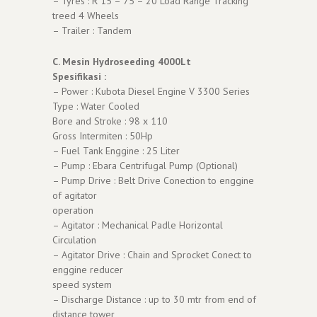
– Tyres : R 15 – 75 – 20 Load Range Tracking
treed 4 Wheels
– Trailer : Tandem
C. Mesin Hydroseeding 4000Lt
Spesifikasi :
– Power : Kubota Diesel Engine V 3300 Series
Type : Water Cooled
Bore and Stroke : 98 x 110
Gross Intermiten : 50Hp
– Fuel Tank Enggine : 25 Liter
– Pump : Ebara Centrifugal Pump (Optional)
– Pump Drive : Belt Drive Conection to enggine
of agitator
operation
– Agitator : Mechanical Padle Horizontal
Circulation
– Agitator Drive : Chain and Sprocket Conect to
enggine reducer
speed system
– Discharge Distance : up to 30 mtr from end of
distance tower