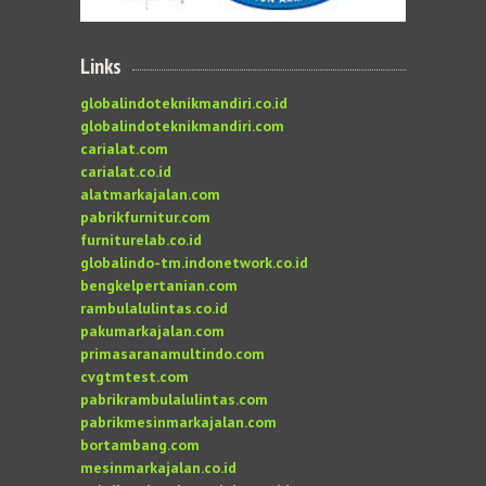
Links
globalindoteknikmandiri.co.id
globalindoteknikmandiri.com
carialat.com
carialat.co.id
alatmarkajalan.com
pabrikfurnitur.com
furniturelab.co.id
globalindo-tm.indonetwork.co.id
bengkelpertanian.com
rambulalulintas.co.id
pakumarkajalan.com
primasaranamultindo.com
cvgtmtest.com
pabrikrambulalulintas.com
pabrikmesinmarkajalan.com
bortambang.com
mesinmarkajalan.co.id