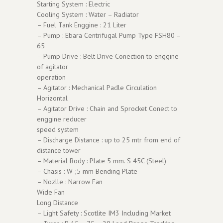
Starting System : Electric
Cooling System : Water – Radiator
– Fuel Tank Enggine : 21 Liter
– Pump : Ebara Centrifugal Pump Type FSH80 –
65
– Pump Drive : Belt Drive Conection to enggine
of agitator
operation
– Agitator : Mechanical Padle Circulation
Horizontal
– Agitator Drive : Chain and Sprocket Conect to
enggine reducer
speed system
– Discharge Distance : up to 25 mtr from end of
distance tower
– Material Body : Plate 5 mm. S 45C (Steel)
– Chasis : W ;5 mm Bending Plate
– Nozlle : Narrow Fan
Wide Fan
Long Distance
– Light Safety : Scotlite IM3 Including Market