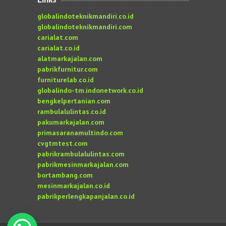
globalindoteknikmandiri.co.id
globalindoteknikmandiri.com
carialat.com
carialat.co.id
alatmarkajalan.com
pabrikfurnitur.com
furniturelab.co.id
globalindo-tm.indonetwork.co.id
bengkelpertanian.com
rambulalulintas.co.id
pakumarkajalan.com
primasaranamultindo.com
cvgtmtest.com
pabrikrambulalulintas.com
pabrikmesinmarkajalan.com
bortambang.com
mesinmarkajalan.co.id
pabrikperlengkapanjalan.co.id