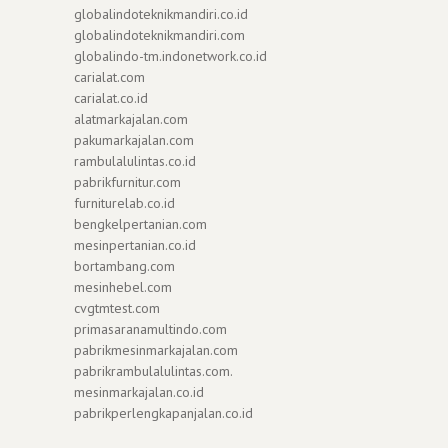
globalindoteknikmandiri.co.id
globalindoteknikmandiri.com
globalindo-tm.indonetwork.co.id
carialat.com
carialat.co.id
alatmarkajalan.com
pakumarkajalan.com
rambulalulintas.co.id
pabrikfurnitur.com
furniturelab.co.id
bengkelpertanian.com
mesinpertanian.co.id
bortambang.com
mesinhebel.com
cvgtmtest.com
primasaranamultindo.com
pabrikmesinmarkajalan.com
pabrikrambulalulintas.com.
mesinmarkajalan.co.id
pabrikperlengkapanjalan.co.id