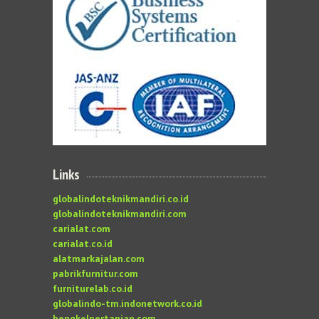
Links
globalindoteknikmandiri.co.id
globalindoteknikmandiri.com
carialat.com
carialat.co.id
alatmarkajalan.com
pabrikfurnitur.com
furniturelab.co.id
globalindo-tm.indonetwork.co.id
bengkelpertanian.com