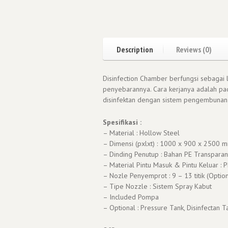
Description
Reviews (0)
Disinfection Chamber berfungsi sebagai l
penyebarannya. Cara kerjanya adalah pa
disinfektan dengan sistem pengembunan
Spesifikasi :
– Material : Hollow Steel
– Dimensi (pxlxt) : 1000 x 900 x 2500 m
– Dinding Penutup : Bahan PE Transparant,
– Material Pintu Masuk & Pintu Keluar : PE
– Nozle Penyemprot : 9 – 13 titik (Option
– Tipe Nozzle : Sistem Spray Kabut
– Included Pompa
– Optional : Pressure Tank, Disinfectan T