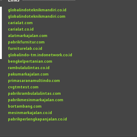
globalindoteknikmandiri.co.id
globalindoteknikmandiri.com
carialat.com
carialat.co.id
alatmarkajalan.com
pabrikfurnitur.com
furniturelab.co.id
globalindo-tm.indonetwork.co.id
bengkelpertanian.com
rambulalulintas.co.id
pakumarkajalan.com
primasaranamultindo.com
cvgtmtest.com
pabrikrambulalulintas.com
pabrikmesinmarkajalan.com
bortambang.com
mesinmarkajalan.co.id
pabrikperlengkapanjalan.co.id