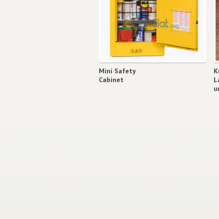
Mini Safety
K
Cabinet
L
u