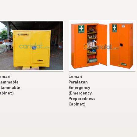
emari
Lemari
lammable
Peralatan
Flammable
Emergency
abinet)
(Emergency
Preparedness
Cabinet)