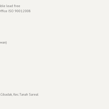
able lead free
 Office ISO 9001:2008
wan)
.Cibadak, Kec.Tanah Sareal