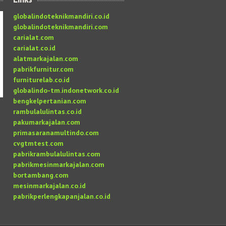
globalindoteknikmandiri.co.id
globalindoteknikmandiri.com
carialat.com
carialat.co.id
alatmarkajalan.com
pabrikfurnitur.com
furniturelab.co.id
globalindo-tm.indonetwork.co.id
bengkelpertanian.com
rambulalulintas.co.id
pakumarkajalan.com
primasaranamultindo.com
cvgtmtest.com
pabrikrambulalulintas.com
pabrikmesinmarkajalan.com
bortambang.com
mesinmarkajalan.co.id
pabrikperlengkapanjalan.co.id