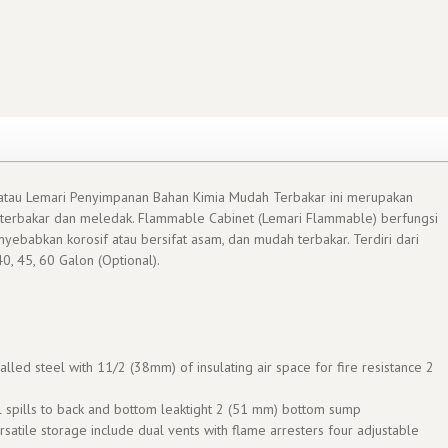
atau Lemari Penyimpanan Bahan Kimia Mudah Terbakar ini merupakan
terbakar dan meledak. Flammable Cabinet (Lemari Flammable) berfungsi
babkan korosif atau bersifat asam, dan mudah terbakar. Terdiri dari
0, 45, 60 Galon (Optional).
ed steel with 11/2 (38mm) of insulating air space for fire resistance 2
tal spills to back and bottom leaktight 2 (51 mm) bottom sump
satile storage include dual vents with flame arresters four adjustable