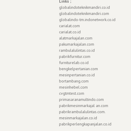
Links ;
globalindoteknikmandiri.co.id
globalindoteknikmandiri.com
globalindo-tm.indonetwork.co.id
carialat.com
carialat.co.id
alatmarkajalan.com
pakumarkajalan.com
rambulalulintas.co.id
pabrikfurnitur.com
furniturelab.co.id
bengkelpertanian.com
mesinpertanian.co.id
bortambang.com
mesinhebel.com
cvgtmtest.com
primasaranamultindo.com
pabrikmesinmarkajal an.com
pabrikrambulalulintas.com.
mesinmarkajalan.co.id
pabrikperlengkapanjalan.co.id