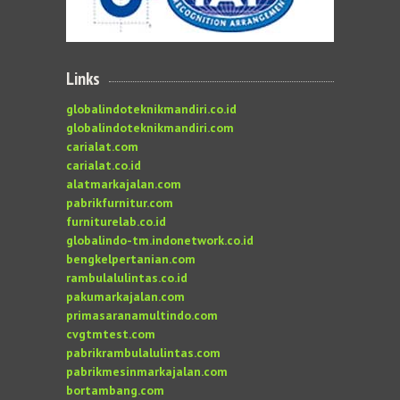
Links
globalindoteknikmandiri.co.id
globalindoteknikmandiri.com
carialat.com
carialat.co.id
alatmarkajalan.com
pabrikfurnitur.com
furniturelab.co.id
globalindo-tm.indonetwork.co.id
bengkelpertanian.com
rambulalulintas.co.id
pakumarkajalan.com
primasaranamultindo.com
cvgtmtest.com
pabrikrambulalulintas.com
pabrikmesinmarkajalan.com
bortambang.com