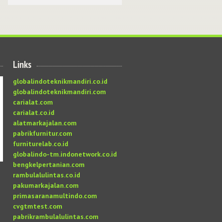
Links
globalindoteknikmandiri.co.id
globalindoteknikmandiri.com
carialat.com
carialat.co.id
alatmarkajalan.com
pabrikfurnitur.com
furniturelab.co.id
globalindo-tm.indonetwork.co.id
bengkelpertanian.com
rambulalulintas.co.id
pakumarkajalan.com
primasaranamultindo.com
cvgtmtest.com
pabrikrambulalulintas.com