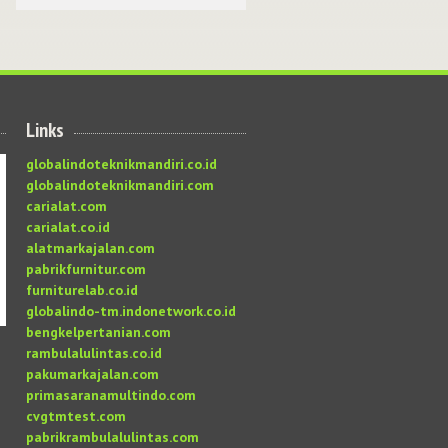
Links
globalindoteknikmandiri.co.id
globalindoteknikmandiri.com
carialat.com
carialat.co.id
alatmarkajalan.com
pabrikfurnitur.com
furniturelab.co.id
globalindo-tm.indonetwork.co.id
bengkelpertanian.com
rambulalulintas.co.id
pakumarkajalan.com
primasaranamultindo.com
cvgtmtest.com
pabrikrambulalulintas.com