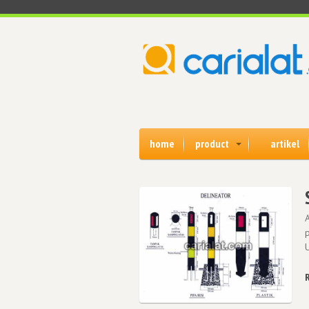
home
product
artikel
p