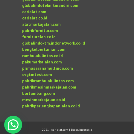
globalindoteknikmandiri.com
carialat.com
carialat.co.id
alatmarkajalan.com
pabrikfurnitur.com
furniturelab.co.id
globalindo-tm.indonetwork.co.id
bengkelpertanian.com
rambulalulintas.co.id
pakumarkajalan.com
primasaranamultindo.com
cvgtmtest.com
pabrikrambulalulintas.com
pabrikmesinmarkajalan.com
bortambang.com
mesinmarkajalan.co.id
pabrikperlengkapanjalan.co.id
2021 - carialat.com | Bogor, Indonesia