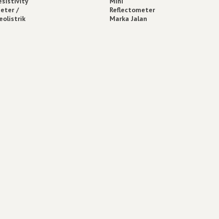
esistivity
Mini
eter /
Reflectometer
eolistrik
Marka Jalan