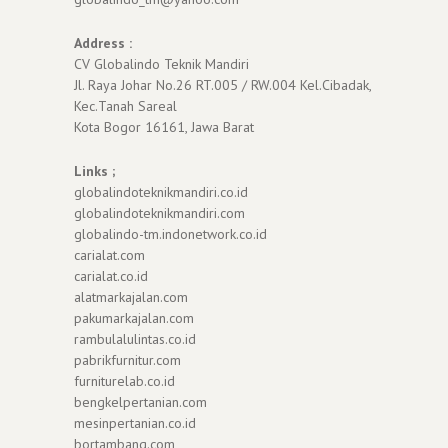
Address :
CV Globalindo Teknik Mandiri
Jl. Raya Johar No.26 RT.005 / RW.004 Kel.Cibadak,
Kec.Tanah Sareal
Kota Bogor 16161, Jawa Barat
Links ;
globalindoteknikmandiri.co.id
globalindoteknikmandiri.com
globalindo-tm.indonetwork.co.id
carialat.com
carialat.co.id
alatmarkajalan.com
pakumarkajalan.com
rambulalulintas.co.id
pabrikfurnitur.com
furniturelab.co.id
bengkelpertanian.com
mesinpertanian.co.id
bortambang.com