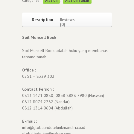
Categories:
Alat Uji
,
Alat Uji Tanah
Description
Reviews
(0)
Soil Munsell Book
Soil Munsell Book adalah buku yang membahas
tentang tanah.
Office :
0251 – 8329 302
Contact Person :
0813 1421 0880; 0858 8888 7980 (Nuswan)
0812 8074 2262 (Nandar)
0812 1314 0604 (Abdullah)
E-mail :
info@globalindoteknikmandiri.co.id
globalindo_tm@yahoo.com