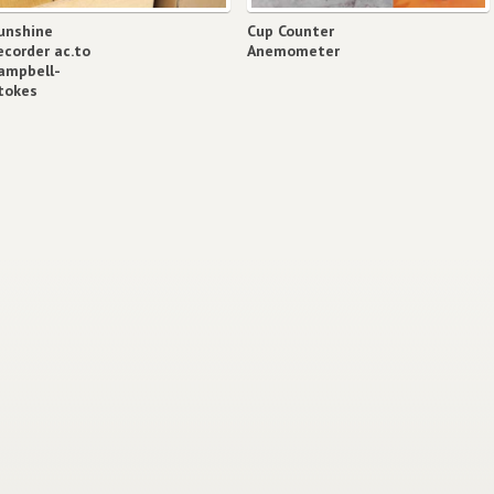
unshine
Cup Counter
ecorder ac.to
Anemometer
ampbell-
tokes