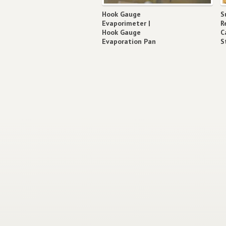
Hook Gauge
S
Evaporimeter |
R
Hook Gauge
C
Evaporation Pan
S