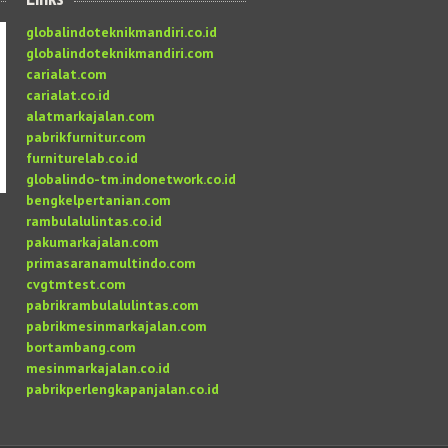
globalindoteknikmandiri.co.id
globalindoteknikmandiri.com
carialat.com
carialat.co.id
alatmarkajalan.com
pabrikfurnitur.com
furniturelab.co.id
globalindo-tm.indonetwork.co.id
bengkelpertanian.com
rambulalulintas.co.id
pakumarkajalan.com
primasaranamultindo.com
cvgtmtest.com
pabrikrambulalulintas.com
pabrikmesinmarkajalan.com
bortambang.com
mesinmarkajalan.co.id
pabrikperlengkapanjalan.co.id