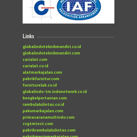
Links
globalindoteknikmandiri.co.id
globalindoteknikmandiri.com
carialat.com
carialat.co.id
alatmarkajalan.com
pabrikfurnitur.com
furniturelab.co.id
globalindo-tm.indonetwork.co.id
bengkelpertanian.com
rambulalulintas.co.id
pakumarkajalan.com
primasaranamultindo.com
cvgtmtest.com
pabrikrambulalulintas.com
pabrikmesinmarkajalan.com