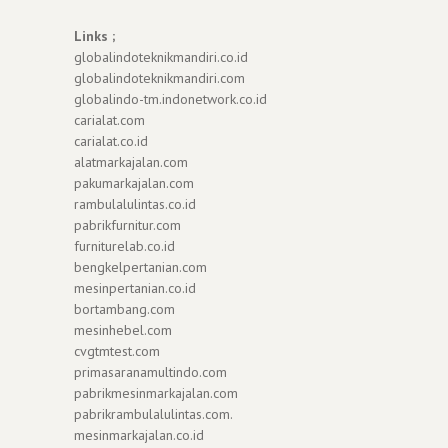
Links ;
globalindoteknikmandiri.co.id
globalindoteknikmandiri.com
globalindo-tm.indonetwork.co.id
carialat.com
carialat.co.id
alatmarkajalan.com
pakumarkajalan.com
rambulalulintas.co.id
pabrikfurnitur.com
furniturelab.co.id
bengkelpertanian.com
mesinpertanian.co.id
bortambang.com
mesinhebel.com
cvgtmtest.com
primasaranamultindo.com
pabrikmesinmarkajalan.com
pabrikrambulalulintas.com.
mesinmarkajalan.co.id