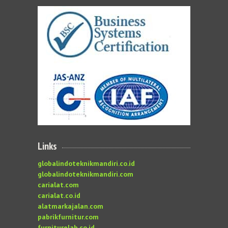
Links
globalindoteknikmandiri.co.id
globalindoteknikmandiri.com
carialat.com
carialat.co.id
alatmarkajalan.com
pabrikfurnitur.com
furniturelab.co.id