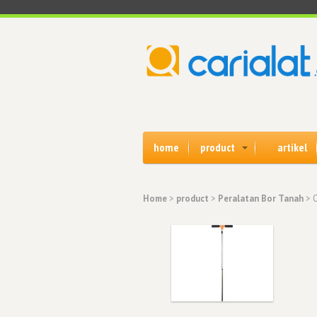
home
product
artikel
Home
>
product
>
Peralatan Bor Tanah
> O