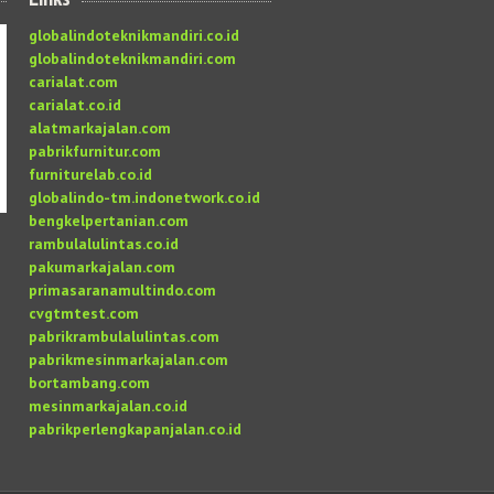
globalindoteknikmandiri.co.id
globalindoteknikmandiri.com
carialat.com
carialat.co.id
alatmarkajalan.com
pabrikfurnitur.com
furniturelab.co.id
globalindo-tm.indonetwork.co.id
bengkelpertanian.com
rambulalulintas.co.id
pakumarkajalan.com
primasaranamultindo.com
cvgtmtest.com
pabrikrambulalulintas.com
pabrikmesinmarkajalan.com
bortambang.com
mesinmarkajalan.co.id
pabrikperlengkapanjalan.co.id