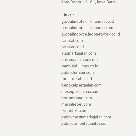
Kota Bogor 16161, Jawa Barat
Links :
globalindoteknikmandiri.co.id
globalindoteknikmandiri.com
globalindo-tm.indonetwork.co.id
carialat.com
carialat.co.id
alatmarkajalan.com
pakumarkajalan.com
rambulalulintas.co.id
pabrikfurnitur.com
furniturelab.co.id
bengkelpertanian.com
mesinpertanian.co.id
bortambang.com
mesinhebel.com
cvgtmtest.com
pabrikmesinmarkajalan.com
pabrikrambulalulintas.com