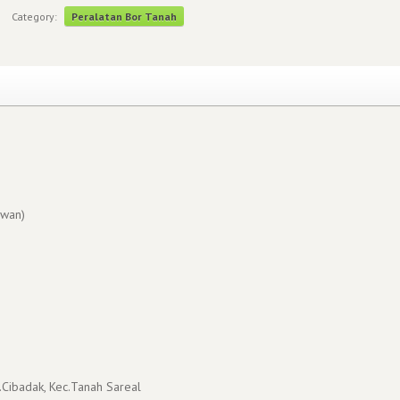
Category:
Peralatan Bor Tanah
wan)
.Cibadak, Kec.Tanah Sareal