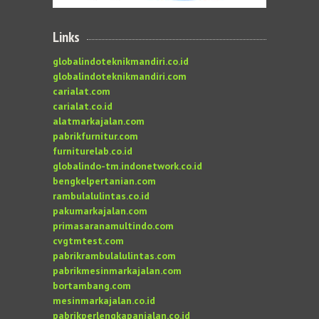
Links
globalindoteknikmandiri.co.id
globalindoteknikmandiri.com
carialat.com
carialat.co.id
alatmarkajalan.com
pabrikfurnitur.com
furniturelab.co.id
globalindo-tm.indonetwork.co.id
bengkelpertanian.com
rambulalulintas.co.id
pakumarkajalan.com
primasaranamultindo.com
cvgtmtest.com
pabrikrambulalulintas.com
pabrikmesinmarkajalan.com
bortambang.com
mesinmarkajalan.co.id
pabrikperlengkapanjalan.co.id