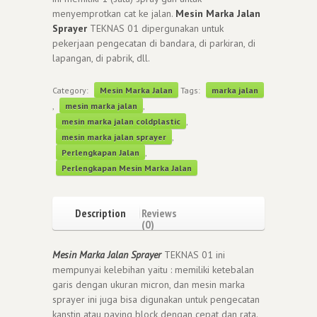
menyemprotkan cat ke jalan.
Mesin Marka Jalan
Sprayer
TEKNAS 01 dipergunakan untuk
pekerjaan pengecatan di bandara, di parkiran, di
lapangan, di pabrik, dll.
Category:
Mesin Marka Jalan
Tags:
marka jalan
,
mesin marka jalan
,
mesin marka jalan coldplastic
,
mesin marka jalan sprayer
,
Perlengkapan Jalan
,
Perlengkapan Mesin Marka Jalan
Description
Reviews
(0)
Mesin Marka Jalan Sprayer
TEKNAS 01 ini
mempunyai kelebihan yaitu : memiliki ketebalan
garis dengan ukuran micron, dan mesin marka
sprayer ini juga bisa digunakan untuk pengecatan
kanstin atau paving block dengan cepat dan rata.