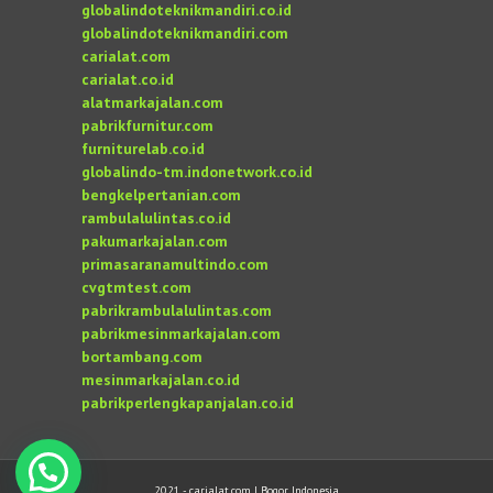
globalindoteknikmandiri.co.id
globalindoteknikmandiri.com
carialat.com
carialat.co.id
alatmarkajalan.com
pabrikfurnitur.com
furniturelab.co.id
globalindo-tm.indonetwork.co.id
bengkelpertanian.com
rambulalulintas.co.id
pakumarkajalan.com
primasaranamultindo.com
cvgtmtest.com
pabrikrambulalulintas.com
pabrikmesinmarkajalan.com
bortambang.com
mesinmarkajalan.co.id
pabrikperlengkapanjalan.co.id
2021 - carialat.com | Bogor, Indonesia