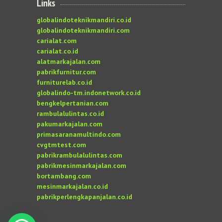
Links
globalindoteknikmandiri.co.id
globalindoteknikmandiri.com
carialat.com
carialat.co.id
alatmarkajalan.com
pabrikfurnitur.com
furniturelab.co.id
globalindo-tm.indonetwork.co.id
bengkelpertanian.com
rambulalulintas.co.id
pakumarkajalan.com
primasaranamultindo.com
cvgtmtest.com
pabrikrambulalulintas.com
pabrikmesinmarkajalan.com
bortambang.com
mesinmarkajalan.co.id
pabrikperlengkapanjalan.co.id