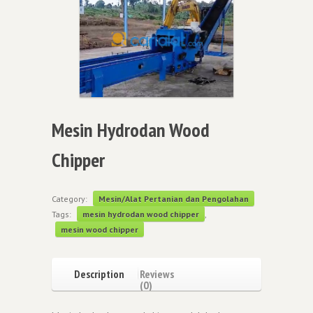
Mesin Hydrodan Wood
Chipper
Category:
Mesin/Alat Pertanian dan Pengolahan
Tags:
mesin hydrodan wood chipper
,
mesin wood chipper
Description
Reviews
(0)