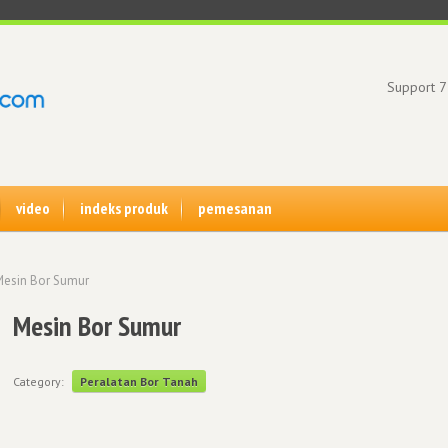
Support 7
video
indeks produk
pemesanan
Mesin Bor Sumur
Mesin Bor Sumur
Category:
Peralatan Bor Tanah