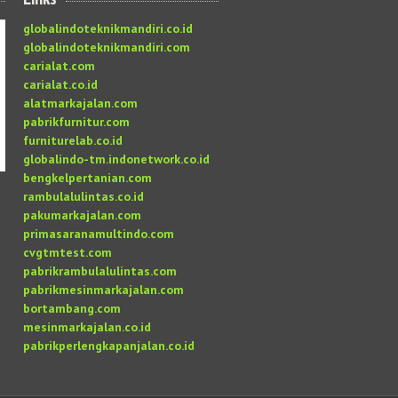
globalindoteknikmandiri.co.id
globalindoteknikmandiri.com
carialat.com
carialat.co.id
alatmarkajalan.com
pabrikfurnitur.com
furniturelab.co.id
globalindo-tm.indonetwork.co.id
bengkelpertanian.com
rambulalulintas.co.id
pakumarkajalan.com
primasaranamultindo.com
cvgtmtest.com
pabrikrambulalulintas.com
pabrikmesinmarkajalan.com
bortambang.com
mesinmarkajalan.co.id
pabrikperlengkapanjalan.co.id