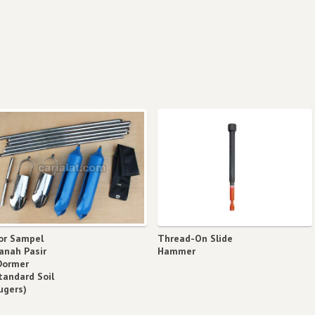
or Sampel
Thread-On Slide
anah Pasir
Hammer
Dormer
tandard Soil
ugers)