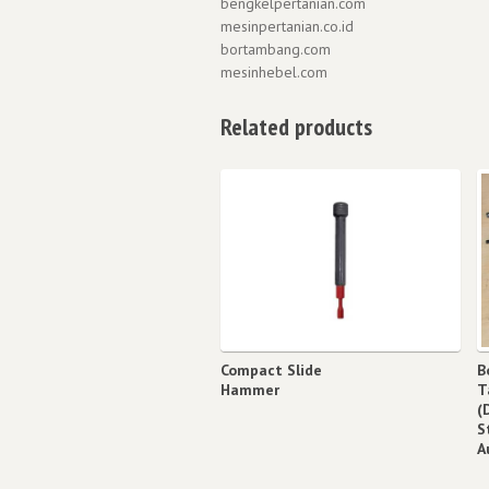
bengkelpertanian.com
mesinpertanian.co.id
bortambang.com
mesinhebel.com
Related products
Compact Slide
B
Hammer
T
(
S
A