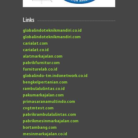
Links
globalindoteknikmandiri.co.id
globalindoteknikmandiri.com
carialat.com
carialat.co.id
alatmarkajalan.com
pabrikfurnitur.com
furniturelab.co.id
globalindo-tm.indonetwork.co.id
bengkelpertanian.com
rambulalulintas.co.id
pakumarkajalan.com
primasaranamultindo.com
cvgtmtest.com
pabrikrambulalulintas.com
pabrikmesinmarkajalan.com
bortambang.com
mesinmarkajalan.co.id