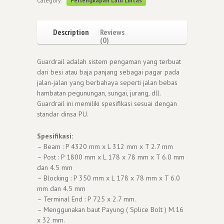
Category:
Perlengkapan Lalu Lintas
Description
Reviews
(0)
Guardrail adalah sistem pengaman yang terbuat
dari besi atau baja panjang sebagai pagar pada
jalan-jalan yang berbahaya seperti jalan bebas
hambatan pegunungan, sungai, jurang, dll.
Guardrail ini memiliki spesifikasi sesuai dengan
standar dinsa PU.
Spesifikasi:
– Beam : P 4320 mm x L 312 mm x T 2.7 mm
– Post : P 1800 mm x L 178 x 78 mm x T 6.0 mm
dan 4.5 mm
– Blocking : P 350 mm x L 178 x 78 mm x T 6.0
mm dan 4.5 mm
– Terminal End : P 725 x 2.7 mm.
– Menggunakan baut Payung ( Splice Bolt ) M.16
x 32 mm.