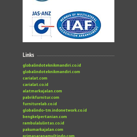
Links
globalindoteknikmandiri.co.id
globalindoteknikmandiri.com
carialat.com
carialat.co.id
alatmarkajalan.com
pabrikfurnitur.com
furniturelab.co.id
globalindo-tm.indonetwork.co.id
bengkelpertanian.com
rambulalulintas.co.id
pakumarkajalan.com
primasaranamultindo.com