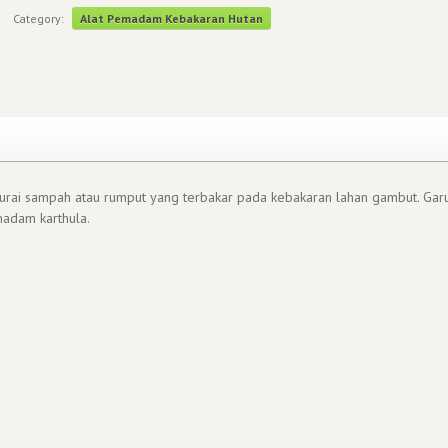
Category:
Alat Pemadam Kebakaran Hutan
gurai sampah atau rumput yang terbakar pada kebakaran lahan gambut. Gar
madam karthula.