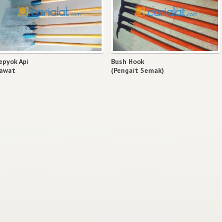
epyok Api
Bush Hook
awat
(Pengait Semak)