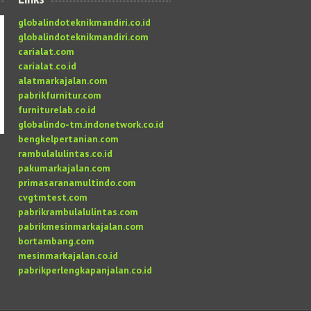
globalindoteknikmandiri.co.id
globalindoteknikmandiri.com
carialat.com
carialat.co.id
alatmarkajalan.com
pabrikfurnitur.com
furniturelab.co.id
globalindo-tm.indonetwork.co.id
bengkelpertanian.com
rambulalulintas.co.id
pakumarkajalan.com
primasaranamultindo.com
cvgtmtest.com
pabrikrambulalulintas.com
pabrikmesinmarkajalan.com
bortambang.com
mesinmarkajalan.co.id
pabrikperlengkapanjalan.co.id