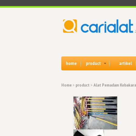
home
product
artikel
Home
>
product
>
Alat Pemadam Kebakar