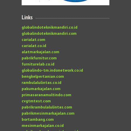
Links
globalindoteknikmandiri.co.id
globalindoteknikmandiri.com
carialat.com
carialat.co.id
alatmarkajalan.com
pabrikfurnitur.com
furniturelab.co.id
globalindo-tm.indonetwork.co.id
bengkelpertanian.com
rambulalulintas.co.id
pakumarkajalan.com
primasaranamultindo.com
cvgtmtest.com
pabrikrambulalulintas.com
pabrikmesinmarkajalan.com
bortambang.com
mesinmarkajalan.co.id