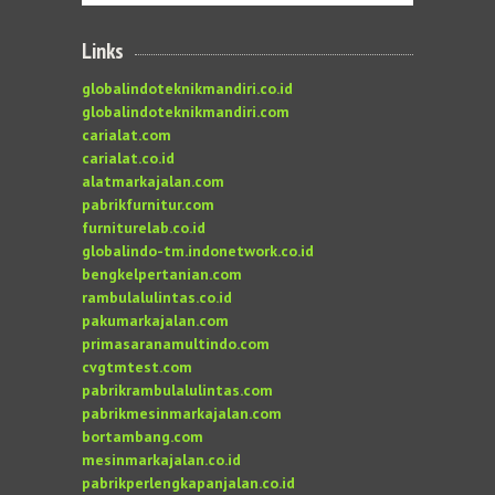
Links
globalindoteknikmandiri.co.id
globalindoteknikmandiri.com
carialat.com
carialat.co.id
alatmarkajalan.com
pabrikfurnitur.com
furniturelab.co.id
globalindo-tm.indonetwork.co.id
bengkelpertanian.com
rambulalulintas.co.id
pakumarkajalan.com
primasaranamultindo.com
cvgtmtest.com
pabrikrambulalulintas.com
pabrikmesinmarkajalan.com
bortambang.com
mesinmarkajalan.co.id
pabrikperlengkapanjalan.co.id