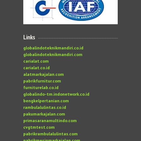
Links
globalindoteknikmandiri.co.id
globalindoteknikmandiri.com
carialat.com
carialat.co.id
alatmarkajalan.com
pabrikfurnitur.com
furniturelab.co.id
globalindo-tm.indonetwork.co.id
bengkelpertanian.com
rambulalulintas.co.id
pakumarkajalan.com
primasaranamultindo.com
cvgtmtest.com
pabrikrambulalulintas.com
pabrikmesinmarkajalan.com